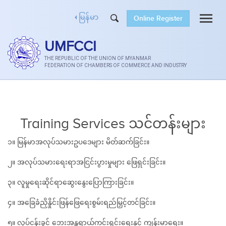
Online Register
မြန်မာ
UMFCCI
THE REPUBLIC OF THE UNION OF MYANMAR
FEDERATION OF CHAMBERS OF COMMERCE AND INDUSTRY
Training Services သင်တန်းများ
၁။ မြန်မာအလုပ်သမားဥပဒေများ မိတ်ဆက်ခြင်း။
၂။ အလုပ်သမားရေးရာအငြင်းပွားမှုများ ဖြေရှင်းခြင်း။
၃။ လူမှုရေးဆိုင်ရာဆွေးနွေးပြောကြားခြင်း။
၄။ အခြေခံညှိနှိုင်းဖြန်ဖြေရေးစွမ်းရည်မြှင့်တင်ခြင်း။
၅။ လုပ်ငန်းခွင် ဘေးအန္တရာယ်ကင်းရှင်းရေးနှင့် ကျန်းမာရေး။